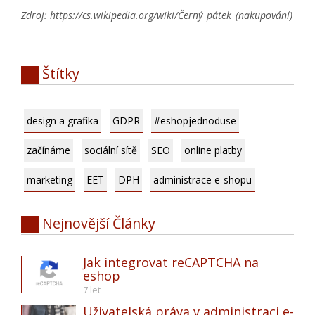
Zdroj: https://cs.wikipedia.org/wiki/Černý_pátek_(nakupování)
Štítky
design a grafika
GDPR
#eshopjednoduse
začínáme
sociální sítě
SEO
online platby
marketing
EET
DPH
administrace e-shopu
Nejnovější
Články
Jak integrovat reCAPTCHA na
eshop
7 let
Uživatelská práva v administraci e-