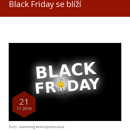
Black Friday se blíží
21
11 2016
Štítky:
marketing
#eshopjednoduse