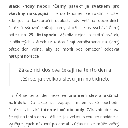
Black Friday neboli "Černý pátek" je svátkem pro
všechny nakupující.
Tento fenomén se rozšířil z USA,
kde jde o každoroční událost, kdy většina obchodních
řetězců výrazně snižuje ceny zboží. Letos vychází Černý
pátek na
25. listopadu
. Ačkoliv nejde o státní svátek,
v některých státech USA dostávají zaměstnanci na Černý
pátek den volna, aby se mohli bez omezení oddávat
nákupní horečce.
Zákazníci doslova čekají na tento den a
těší se, jak velkou slevu jim nabídnete
I v ČR se tento den nese
ve znamení slev a akčních
nabídek
. Do akce se zapojují nejen velké obchodní
řetězce, ale také
internetové obchody
. Zákazníci doslova
čekají na tento den a těší se, jak velkou slevu jim nabídnete.
Využijte jejich nákupní potenciál. Zůčastnit se může každý