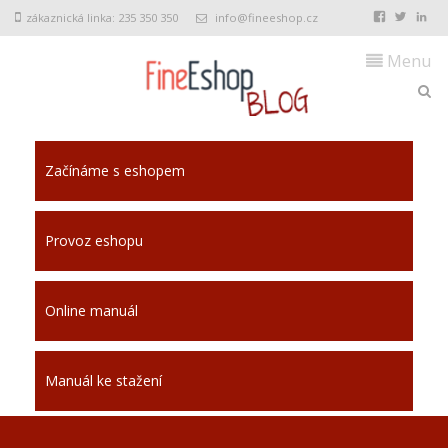
zákaznická linka: 235 350 350
info@fineeshop.cz
Menu
Začínáme s eshopem
Provoz eshopu
Online manuál
Manuál ke stažení