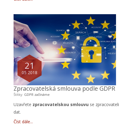
21
05 2018
Zpracovatelská smlouva podle GDPR
Štítky:
GDPR
začínáme
Uzavřete
zpracovatelskou smlouvu
se zpracovateli
dat.
Číst dále