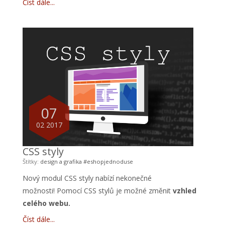
Číst dále
07
02 2017
CSS styly
Štítky:
design a grafika
#eshopjednoduse
Nový modul CSS styly nabízí nekonečné
možnosti! Pomocí CSS stylů je možné změnit
vzhled
celého webu.
Číst dále