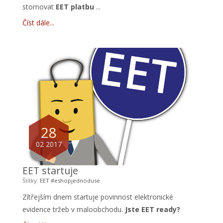
stornovat
EET platbu
...
Číst dále
28
02 2017
EET startuje
Štítky:
EET
#eshopjednoduse
Zítřejším dnem startuje povinnost elektronické
evidence tržeb v maloobchodu.
Jste EET ready?