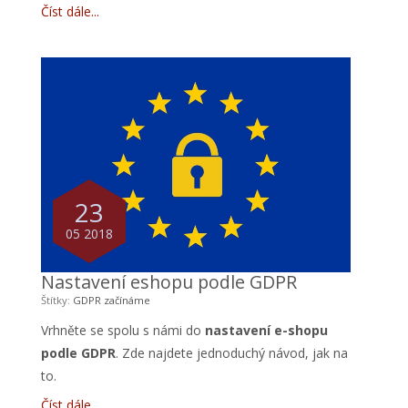
Číst dále
23
05 2018
Nastavení eshopu podle GDPR
Štítky:
GDPR
začínáme
Vrhněte se spolu s námi do
nastavení e-shopu
podle GDPR
. Zde najdete jednoduchý návod, jak na
to.
Číst dále