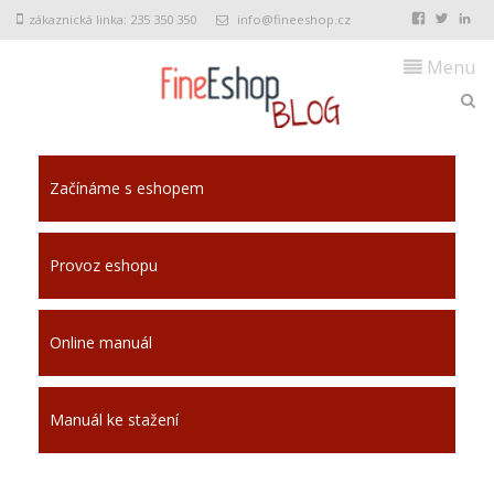
zákaznická linka: 235 350 350
info@fineeshop.cz
Menu
Začínáme s eshopem
Provoz eshopu
Online manuál
Manuál ke stažení