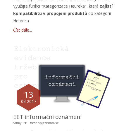
Využijte funkci "Kategorizace Heureka", která
zajistí
kompatibilitu v propojení produktů
do kategorií
Heureka
Číst dále
13
03 2017
EET informační oznámení
Štítky:
EET
#eshopjednoduse