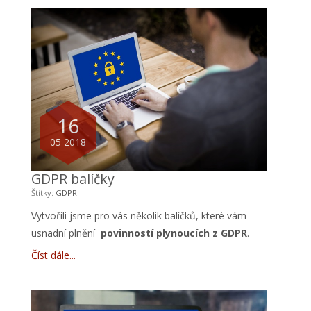
16
05 2018
GDPR balíčky
Štítky:
GDPR
Vytvořili jsme pro vás několik balíčků, které vám
usnadní plnění
povinností plynoucích z GDPR
.
Číst dále