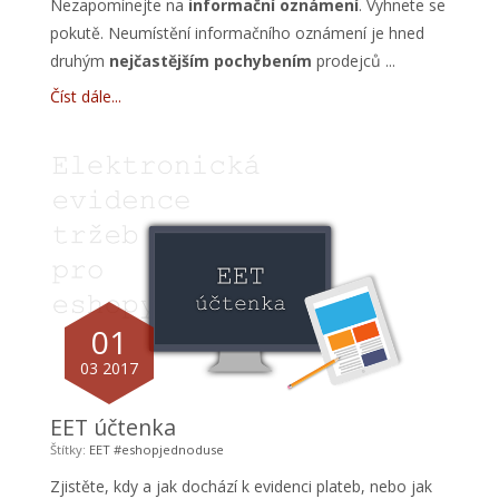
Nezapomínejte na
informační oznámení
. Vyhnete se
pokutě. Neumístění informačního oznámení je hned
druhým
nejčastějším pochybením
prodejců ...
Číst dále
01
03 2017
EET účtenka
Štítky:
EET
#eshopjednoduse
Zjistěte, kdy a jak
dochází k evidenci plateb, nebo jak