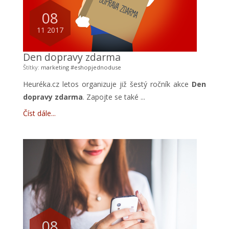
08
11 2017
Den dopravy zdarma
Štítky:
marketing
#eshopjednoduse
Heuréka.cz letos organizuje již šestý ročník akce
Den
dopravy zdarma
. Zapojte se také ...
Číst dále
08