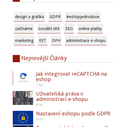
design a grafika
GDPR
#eshopjednoduse
začínáme
sociální sítě
SEO
online platby
marketing
EET
DPH
administrace e-shopu
Nejnovější
Články
Jak integrovat reCAPTCHA na
eshop
7 let
Uživatelská práva v
administraci e-shopu
8 let
Nastavení eshopu podle GDPR
8 let