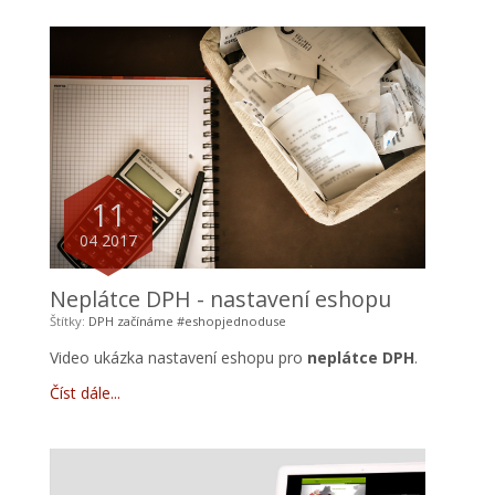
11
04 2017
Neplátce DPH - nastavení eshopu
Štítky:
DPH
začínáme
#eshopjednoduse
Video ukázka nastavení eshopu pro
neplátce DPH
.
Číst dále