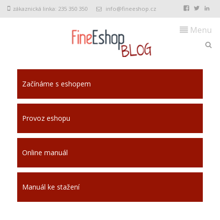
zákaznická linka: 235 350 350
info@fineeshop.cz
Menu
Začínáme s eshopem
Provoz eshopu
Online manuál
Manuál ke stažení