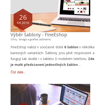
26
04 2016
Výběr šablony - FineEshop
Štítky:
design a grafika
začínáme
FineEshop
nabízí v současné době
8 šablon
v několika
barevných variantách. Šablony jsou plně responzivní a
fungují tak skvěle i v tabletu či mobilním telefonu.
Zde
je malé představení jednotlivých šablon
...
Číst dále