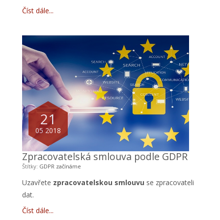
Číst dále
21
05 2018
Zpracovatelská smlouva podle GDPR
Štítky:
GDPR
začínáme
Uzavřete
zpracovatelskou smlouvu
se zpracovateli
dat.
Číst dále