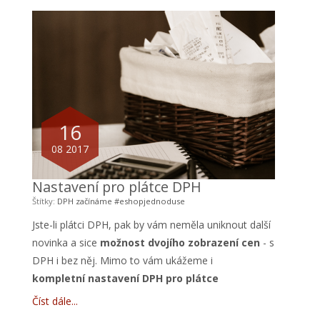
16
08 2017
Nastavení pro plátce DPH
Štítky:
DPH
začínáme
#eshopjednoduse
Jste-li plátci DPH, pak by vám neměla uniknout další
novinka a sice
možnost dvojího zobrazení cen
- s
DPH i bez něj. Mimo to vám ukážeme i
kompletní nastavení DPH pro plátce
Číst dále