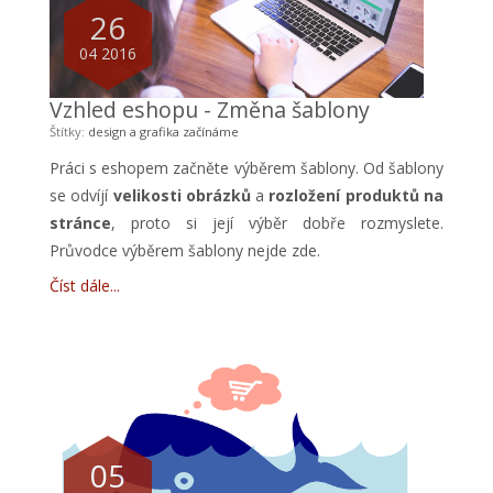
26
04 2016
Vzhled eshopu - Změna šablony
Štítky:
design a grafika
začínáme
Práci s eshopem začněte výběrem šablony. Od šablony
se odvíjí
velikosti obrázků
a
rozložení produktů na
stránce
, proto si její výběr dobře rozmyslete.
Průvodce výběrem šablony nejde
zde
.
Číst dále
05